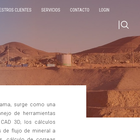
ESTROS CLIENTES
SERVICIOS
CONTACTO
LOGIN
Buscar
Busca
por:
alama, surge como una
anejo de herramientas
CAD 3D, los cálculos
 de flujo de mineral a
s, cálculo de correas