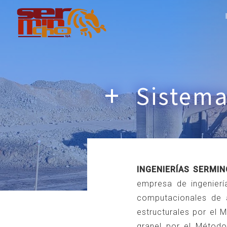
Saltar
al
contenido
Sistema
INGENIERÍAS SERMI
empresa de ingenierí
computacionales de 
estructurales por el 
granel por el Método